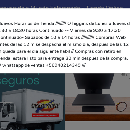
ienvenido a Mundo Estampado - Tienda Online
uevos Horarios de Tienda ///////// O´higgins de Lunes a Jueves d
:30 a 18:30 horas Continuado -- Viernes de 9:30 a 17:30
ontinuado- Sabados de 10 a 14 horas /////////// Compras Web
ria
Plotter
Tintas a
Fototorta
Combos /
ntes de las 12 m se despacha el mismo dia, despues de las 12
Granel
Ofertas
 queda para el dia siguiente habil // Compras con retiro en
ienda, estara listo para entrega 30 min despues de la compra.
// whatsapp de ventas +56940214349 ///