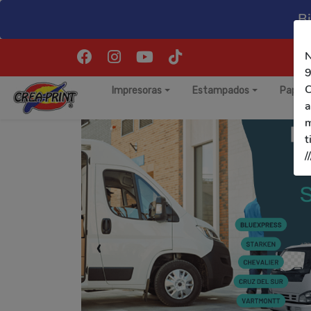
B
N
9
C
Impresoras
Estampados
Papele
a
m
t
/
‹