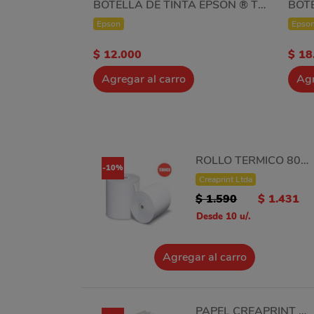
BOTELLA DE TINTA EPSON ® T544 CIAN T544220
Epson
Epso
$ 12.000
$ 18
Agregar al carro
Agr
ROLLO TERMICO 80MM x 80 MTRS
-10%
Creaprint Ltda
$ 1.590
$ 1.431
Desde 10 u/.
Agregar al carro
PAPEL CREAPRINT 250 GRS GLOSSY A4 X 20 UNIDADES