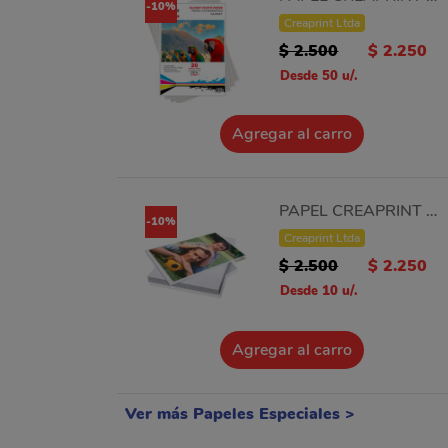
-10%
Creaprint Ltda
$ 2.500
$ 2.250
Desde 50 u/.
Agregar al carro
PAPEL CREAPRINT 200GRS 13X18 100 UNIDADES
-10%
Creaprint Ltda
$ 2.500
$ 2.250
Desde 10 u/.
Agregar al carro
Ver más Papeles Especiales >