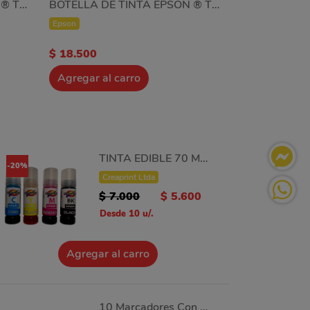
BOTELLA DE TINTA EPSON ® T673220-AL Cyan
BOTELLA DE TINTA EPSON ® T673520-AL Cyan Claro
Epson
$ 18.500
Agregar al carro
TINTA EDIBLE 70 ML PARA EPSON
-20%
Creaprint Ltda
$ 7.000
$ 5.600
Desde 10 u/.
Agregar al carro
10 Marcadores Con Tinta Comestible Doble Punta Decorado Tortas.