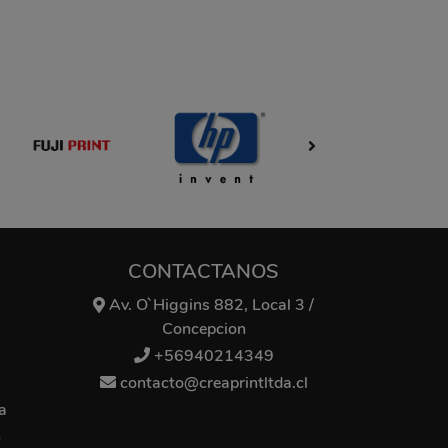
CONTACTANOS
Av. O`Higgins 882, Local 3 /
Concepcion
+56940214349
contacto@creaprintltda.cl
a
n