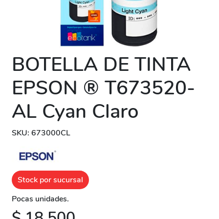
BOTELLA DE TINTA
EPSON ® T673520-
AL Cyan Claro
SKU: 673000CL
Stock por sucursal
Pocas unidades.
$ 18.500