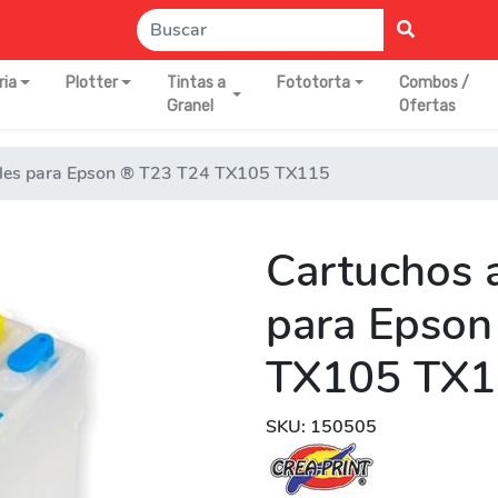
ria
Plotter
Tintas a
Fototorta
Combos /
Granel
Ofertas
bles para Epson ® T23 T24 TX105 TX115
Cartuchos 
para Epson
TX105 TX1
SKU: 150505