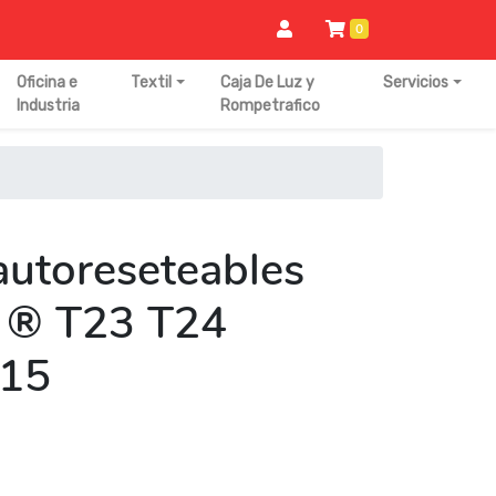
0
Oficina e
Textil
Caja De Luz y
Servicios
Industria
Rompetrafico
autoreseteables
 ® T23 T24
15