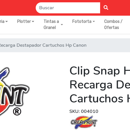
ria
Plotter
Tintas a
Fototorta
Combos /
Granel
Ofertas
 Recarga Destapador Cartuchos Hp Canon
Clip Snap 
Recarga De
Cartuchos
SKU: 004010