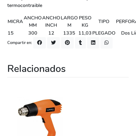
termocontraible
ANCHO
ANCHO
LARGO
PESO
MICRA
TIPO
PERFOR
MM
INCH
M
KG
15
300
12
1335
11,03
PLEGADO
Dos Lí
Compartir en:
Relacionados