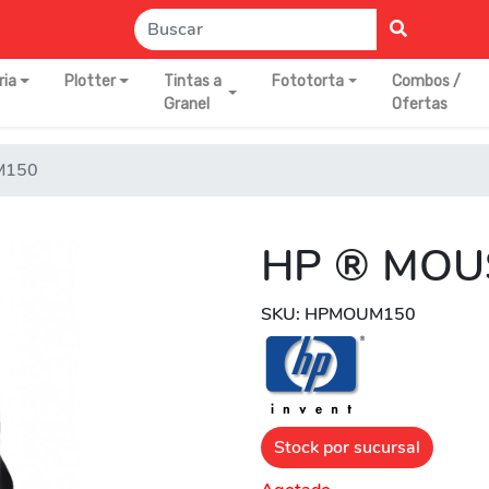
ria
Plotter
Tintas a
Fototorta
Combos /
Granel
Ofertas
M150
HP ® MOU
SKU: HPMOUM150
Stock por sucursal