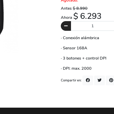
Agotado.
Antes
$ 8.990
$ 6.293
Ahora
· Conexión alámbrica
· Sensor 168A
· 3 botones + control DPI
· DPI: max. 2000
Compartir en: