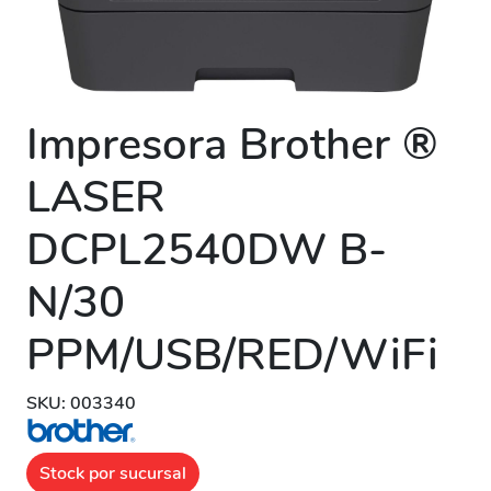
Impresora Brother ®
LASER
DCPL2540DW B-
N/30
PPM/USB/RED/WiFi
SKU: 003340
Stock por sucursal