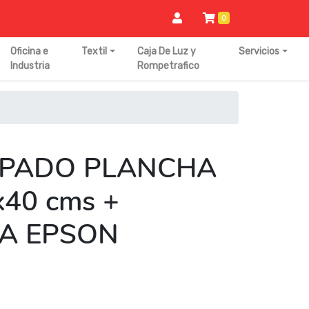
0
Oficina e
Textil
Caja De Luz y
Servicios
Industria
Rompetrafico
MPADO PLANCHA
40 cms +
A EPSON