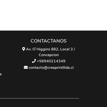
CONTACTANOS
Av. O`Higgins 882, Local 3 /
Concepcion
+56940214349
contacto@creaprintltda.cl
a
n