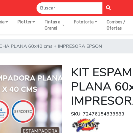
ria
Plotter
Tintas a
Fototorta
Combos /
Granel
Ofertas
CHA PLANA 60x40 cms + IMPRESORA EPSON
KIT ESPA
PLANA 60x
IMPRESOR
SKU: 72476154939583