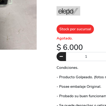
Stock por sucursal
Agotado.
$ 6.000
Condiciones.
- Producto Golpeado. (fotos 
- Posee embalaje Original.
- Probado su buen funcionami
- Se puede despachar o retir