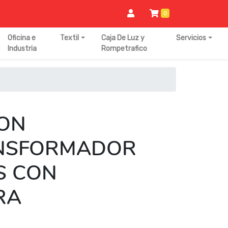
0
Oficina e
Textil
Caja De Luz y
Servicios
Industria
Rompetrafico
ION
NSFORMADOR
S CON
RA