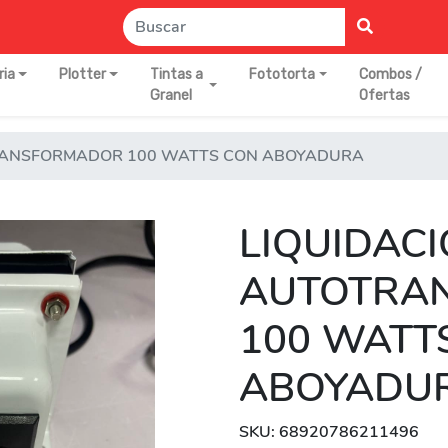
ria
Plotter
Tintas a
Fototorta
Combos /
Granel
Ofertas
RANSFORMADOR 100 WATTS CON ABOYADURA
LIQUIDAC
AUTOTRA
100 WATT
ABOYADU
SKU: 68920786211496