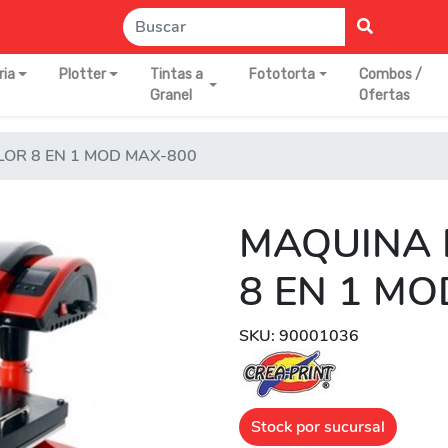
ria
Plotter
Tintas a
Fototorta
Combos /
Granel
Ofertas
OR 8 EN 1 MOD MAX-800
MAQUINA 
8 EN 1 MO
SKU: 90001036
Stock por sucursal