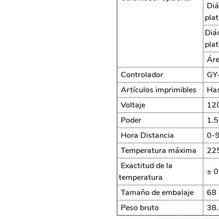
Diá
pla
Diá
pla
Áre
Controlador
GY-
Artículos imprimibles
Has
Voltaje
120
Poder
1.5
Hora Distancia
0-9
Temperatura máxima
22
Exactitud de la
± 0
temperatura
Tamaño de embalaje
68 
Peso bruto
38.