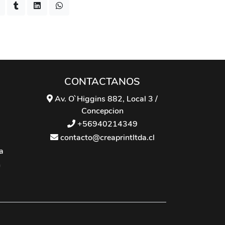
CONTACTANOS
Av. O`Higgins 882, Local 3 /
Concepcion
+56940214349
contacto@creaprintltda.cl
a
n