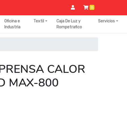
0
Oficina e
Textil
Caja De Luz y
Servicios
Industria
Rompetrafico
PRENSA CALOR
D MAX-800