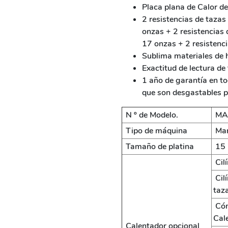
Placa plana de Calor de
2 resistencias de tazas
onzas + 2 resistencias 
17 onzas + 2 resistenci
Sublima materiales de
Exactitud de lectura d
1 año de garantía en to
que son desgastables po
N º de Modelo.
MA
Tipo de máquina
Man
Tamaño de platina
15 
Cil
Cil
taz
Cón
Cal
Calentador opcional