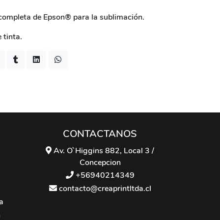
 completa de Epson® para la sublimación.
 tinta.
CONTACTANOS
Av. O`Higgins 882, Local 3 /
Concepcion
+56940214349
contacto@creaprintltda.cl
a
n