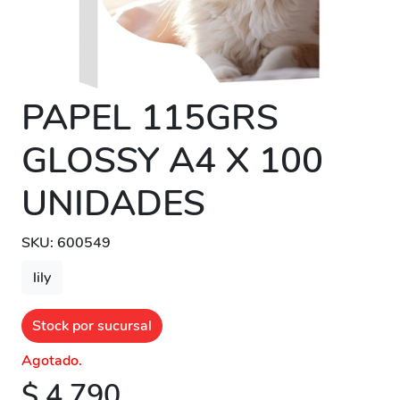
PAPEL 115GRS
GLOSSY A4 X 100
UNIDADES
SKU: 600549
lily
Stock por sucursal
Agotado.
$ 4.790