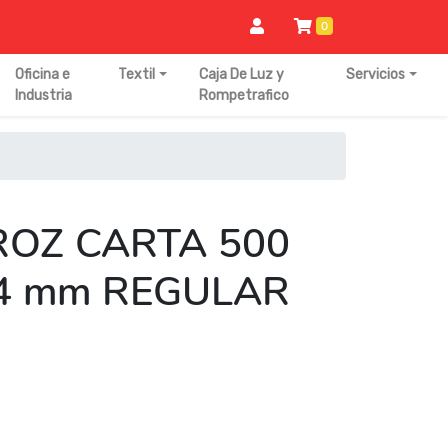
0
Oficina e
Textil
Caja De Luz y
Servicios
Industria
Rompetrafico
ROZ CARTA 500
04 mm REGULAR