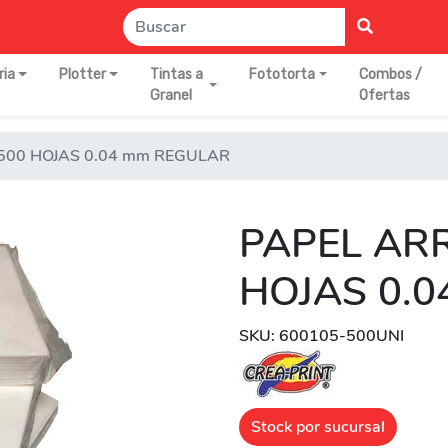
ria
Plotter
Tintas a
Fototorta
Combos /
Granel
Ofertas
500 HOJAS 0.04 mm REGULAR
PAPEL AR
HOJAS 0.
SKU: 600105-500UNI
Stock por sucursal