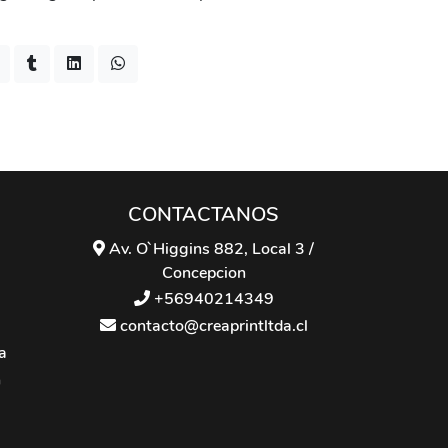
CONTACTANOS
Av. O`Higgins 882, Local 3 /
Concepcion
+56940214349
contacto@creaprintltda.cl
a
n