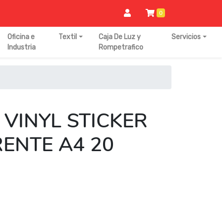
0
Oficina e
Textil
Caja De Luz y
Servicios
Industria
Rompetrafico
 VINYL STICKER
ENTE A4 20