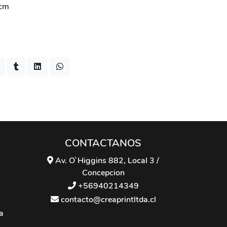
 cm
CONTACTANOS
Av. O`Higgins 882, Local 3 /
Concepcion
+56940214349
contacto@creaprintltda.cl
a
n