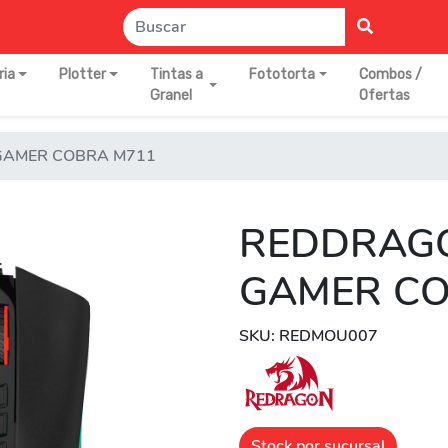
ria
Plotter
Tintas a
Fototorta
Combos /
Granel
Ofertas
GAMER COBRA M711
REDDRAG
GAMER CO
SKU: REDMOU007
Stock por sucursal