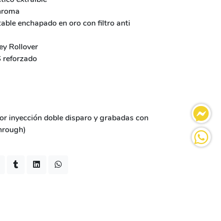
Chroma
ble enchapado en oro con filtro anti
Key Rollover
S reforzado
or inyección doble disparo y grabadas con
hrough)