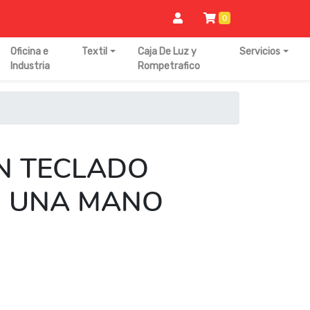
0
Oficina e
Textil
Caja De Luz y
Servicios
Industria
Rompetrafico
N TECLADO
O UNA MANO