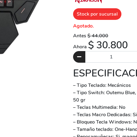
Stock por sucursal
Agotado.
Antes
$ 44.000
$ 30.800
Ahora
ESPECIFICAC
– Tipo Teclado: Mecánicos
– Tipo Switch: Outemu Blue, t
50 gr
– Teclas Multimedia: No
– Teclas Macro Dedicadas: Si
– Bloqueo Tecla Windows: 
– Tamaño teclado: One-Han
– Reposamuñecas: Si, magnét