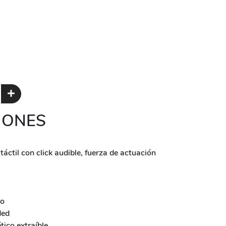
IONES
áctil con click audible, fuerza de actuación
No
ded
ico extraíble