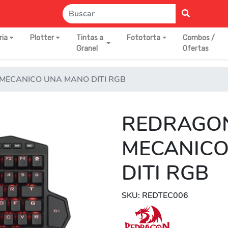
ria
Plotter
Tintas a
Fototorta
Combos /
Granel
Ofertas
MECANICO UNA MANO DITI RGB
REDRAGO
MECANIC
DITI RGB
SKU: REDTEC006