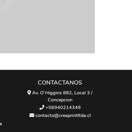
CONTACTANOS
Av. O`Higgins 882, Local 3 /
Concepcion
+56940214349
contacto@creaprintltda.cl
a
n