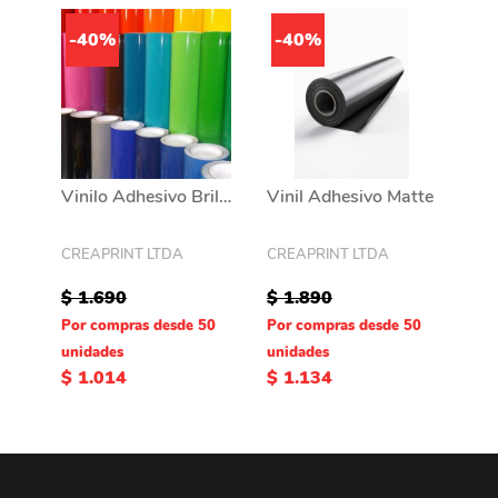
-40%
-40%
Vinilo Adhesivo Brillante Graficas X Mtrs X 61 Cm de ancho
Vinil Adhesivo Matte
CREAPRINT LTDA
CREAPRINT LTDA
$ 1.690
$ 1.890
Por compras desde 50
Por compras desde 50
unidades
unidades
$ 1.014
$ 1.134