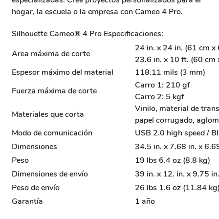
especializadas. Cree proyectos personalizados para el
hogar, la escuela o la empresa con Cameo 4 Pro.
Silhouette Cameo® 4 Pro Especificaciones:
24 in. x 24 in. (61 cm x
Area máxima de corte
23.6 in. x 10 ft. (60 cm
Espesor máximo del material
118.11 mils (3 mm)
Carro 1: 210 gf
Fuerza máxima de corte
Carro 2: 5 kgf
Vinilo, material de trans
Materiales que corta
papel corrugado, aglom
Modo de comunicación
USB 2.0 high speed / B
Dimensiones
34.5 in. x 7.68 in. x 6.
Peso
19 lbs 6.4 oz (8.8 kg)
Dimensiones de envío
39 in. x 12. in. x 9.75 
Peso de envío
26 lbs 1.6 oz (11.84 kg
Garantía
1 año