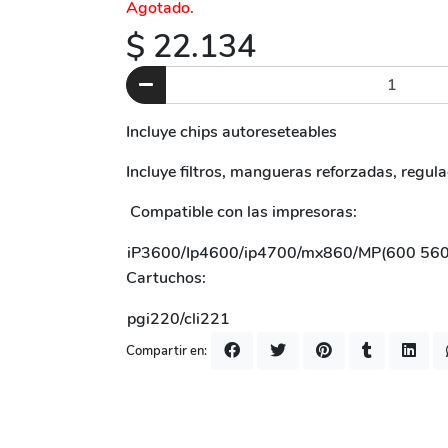
Agotado.
$ 22.134
Incluye chips autoreseteables
Incluye filtros, mangueras reforzadas, regul
Compatible con las impresoras:
iP3600/Ip4600/ip4700/mx860/MP(600 560
Cartuchos:
pgi220/cli221
Compartir en: