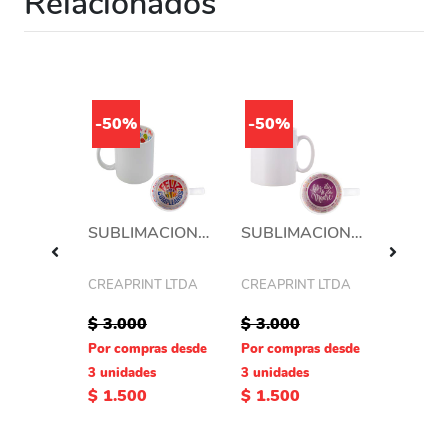
Relacionados
-50%
-50%
Rollo iman (magnetico) x metro
SUBLIMACION TAZON FONDO IMAGEN 11 OZ FELIZ CUMPLEAÑO
SUBLIMACION TAZON FONDO IMAGEN 11 OZ DIA DE LAS MADRE
Producto 
internet
T LTDA
CREAPRINT LTDA
CREAPRINT LTDA
$ 3.000
$ 3.000
EPSON
as desde
Por compras desde
Por compras desde
es
3 unidades
3 unidades
$ 1.500
$ 1.500
$ 950.