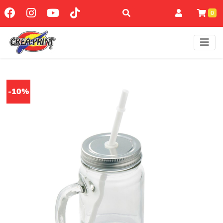
0
-10%