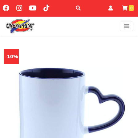
0
-10%