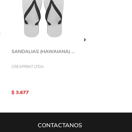
SANDALIAS (HAWAIANA) PLAYERA NIÑO TALLA L 34/35
CREAPRINT LTDA
HAMA-K
$ 3.590
Por compras desde 2 uni
$ 3.677
$ 3.411
CONTACTANOS