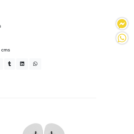
s
3 cms
-5%