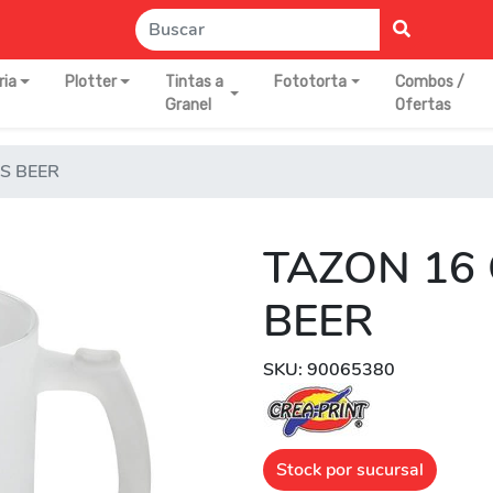
ria
Plotter
Tintas a
Fototorta
Combos /
Granel
Ofertas
S BEER
TAZON 16
BEER
SKU: 90065380
Stock por sucursal