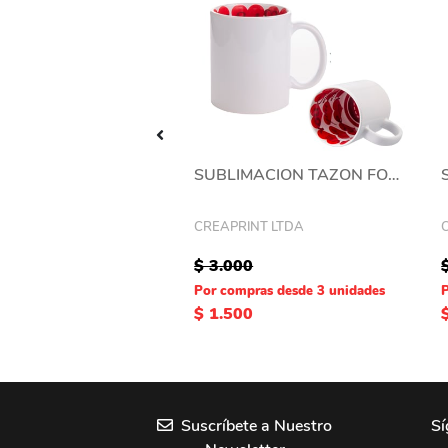
POLERA ALGODON MC NIÑO
SUBLIMACION TAZON FONDO IMAGEN AMOR 11 OZ
K
CREAPRINT LTDA
0
$ 3.000
pras desde 2 unidades
Por compras desde 3 unidades
1
$ 1.500
Suscríbete a Nuestro
Sí