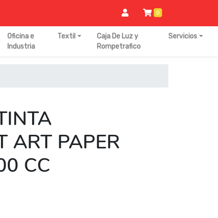
0
Oficina e
Textil
Caja De Luz y
Servicios
Industria
Rompetrafico
 TINTA
T ART PAPER
00 CC