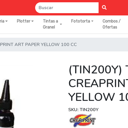
ria
Plotter
Tintas a
Fototorta
Combos /
Granel
Ofertas
APRINT ART PAPER YELLOW 100 CC
(TIN200Y)
CREAPRIN
YELLOW 1
SKU: TIN200Y