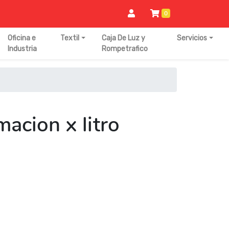
0
Oficina e
Textil
Caja De Luz y
Servicios
Industria
Rompetrafico
macion x litro