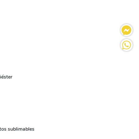
iéster
tos sublimables