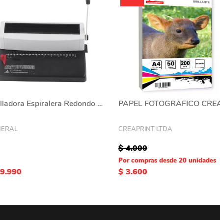
Anilladora Espiralera Redondo Metalica Perforadora
NERAL
CREAPRINT LTDA
$ 4.000
Por compras desde 20 unidades
79.990
$ 3.600