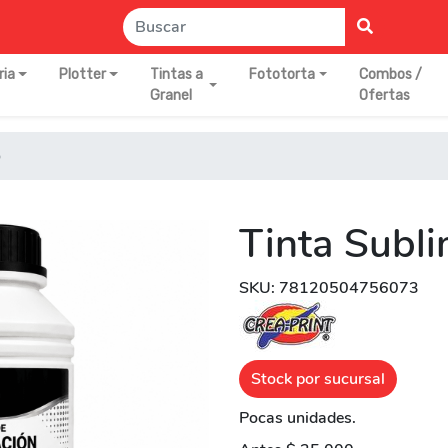
ria
Plotter
Tintas a
Fototorta
Combos /
Granel
Ofertas
o
Tinta Subli
SKU: 78120504756073
Stock por sucursal
Pocas unidades.