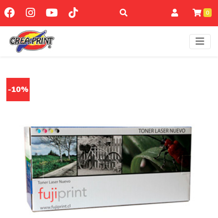
0
-10%