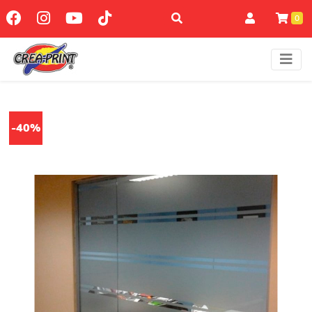
0
-40%