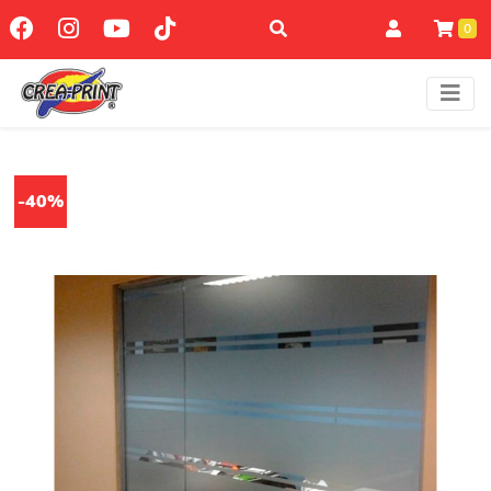
0
-40%