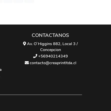
CONTACTANOS
Av. O`Higgins 882, Local 3 /
Concepcion
+56940214349
contacto@creaprintltda.cl
a
n