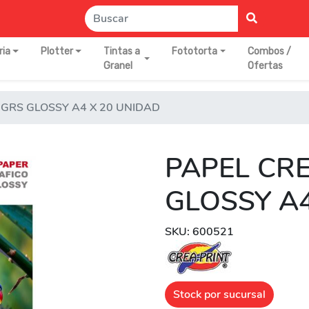
ria
Plotter
Tintas a
Fototorta
Combos /
Granel
Ofertas
0GRS GLOSSY A4 X 20 UNIDAD
PAPEL CR
GLOSSY A4
SKU: 600521
Stock por sucursal