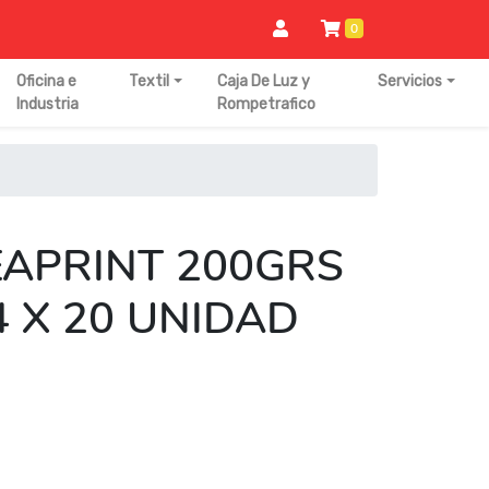
0
Oficina e
Textil
Caja De Luz y
Servicios
Industria
Rompetrafico
EAPRINT 200GRS
 X 20 UNIDAD